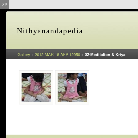
ZP
Nithyanandapedia
Gallery
»
2012-MAR-18-AFP-12950
»
02-Meditation & Kriya